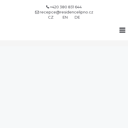
+420 380 831 644

recepce@residencelipno.cz

CZ
EN
DE