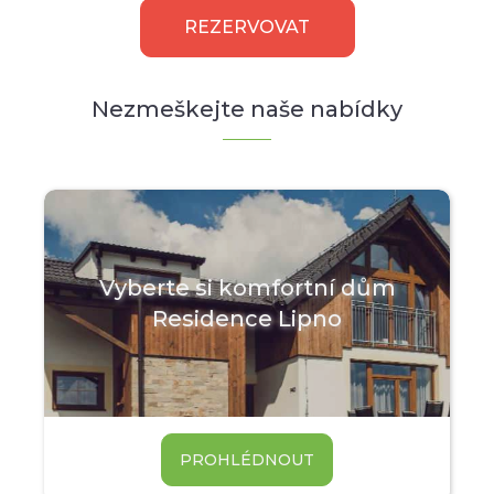
REZERVOVAT
Nezmeškejte naše nabídky
Vyberte si komfortní dům
Residence Lipno
PROHLÉDNOUT