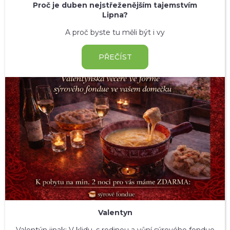
Proč je duben nejstřeženějším tajemstvím
Lipna?
A proč byste tu měli být i vy
PŘEČÍST
Valentyn