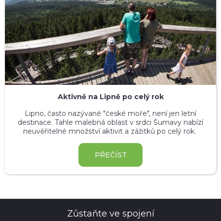
Aktivně na Lipně po celý rok
Lipno, často nazývané "české moře", není jen letní
destinace. Tahle malebná oblast v srdci Šumavy nabízí
neuvěřitelné množství aktivit a zážitků po celý rok.
PŘEČÍST
Zůstaňte ve spojení