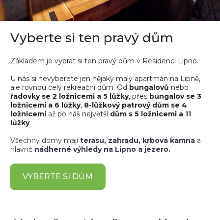
Vyberte si ten pravý dům
Základem je vybrat si ten pravý dům v Residenci Lipno.
U nás si nevyberete jen nějaký malý apartmán na Lipně,
ale rovnou celý rekreační dům. Od
bungalovů
nebo
řadovky se 2 ložnicemi a 5 lůžky
, přes
bungalov se 3
ložnicemi a 6 lůžky
,
8-lůžkový patrový dům se 4
ložnicemi
až po náš největší
dům s 5 ložnicemi a 11
lůžky
.
Všechny domy mají
terasu, zahradu, krbová kamna
a
hlavně
nádherné výhledy na Lipno a jezero.
VYBERTE SI DŮM