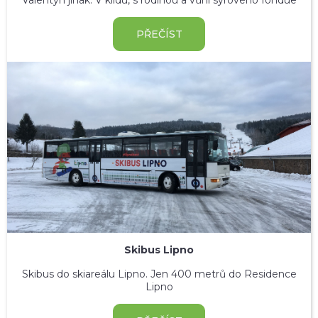
Valentýn jinak: V klidu, s rodinou a vůní sýrového fondue
PŘEČÍST
Skibus Lipno
Skibus do skiareálu Lipno. Jen 400 metrů do Residence
Lipno