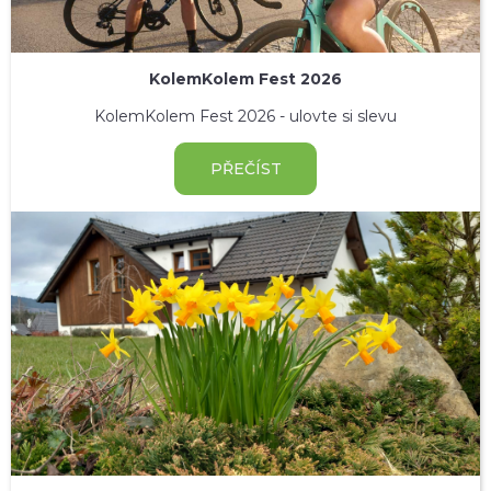
KolemKolem Fest 2026
KolemKolem Fest 2026 - ulovte si slevu
PŘEČÍST