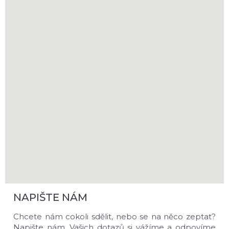
NAPIŠTE NÁM
Chcete nám cokoli sdělit, nebo se na něco zeptat?
Napište nám. Vašich dotazů si vážíme a odpovíme