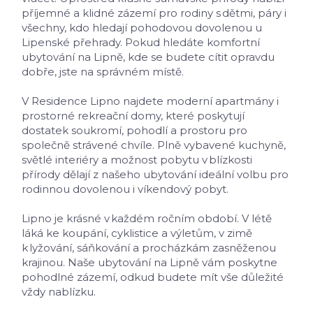
příjemné a klidné zázemí pro rodiny s dětmi, páry i
všechny, kdo hledají pohodovou dovolenou u
Lipenské přehrady. Pokud hledáte komfortní
ubytování na Lipně, kde se budete cítit opravdu
dobře, jste na správném místě.
V Residence Lipno najdete moderní apartmány i
prostorné rekreační domy, které poskytují
dostatek soukromí, pohodlí a prostoru pro
společně strávené chvíle. Plně vybavené kuchyně,
světlé interiéry a možnost pobytu v blízkosti
přírody dělají z našeho ubytování ideální volbu pro
rodinnou dovolenou i víkendový pobyt.
Lipno je krásné v každém ročním období. V létě
láká ke koupání, cyklistice a výletům, v zimě
k lyžování, sáňkování a procházkám zasněženou
krajinou. Naše ubytování na Lipně vám poskytne
pohodlné zázemí, odkud budete mít vše důležité
vždy nablízku.