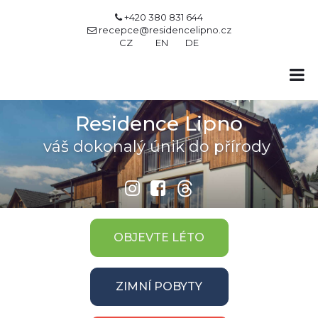
+420 380 831 644

recepce@residencelipno.cz

CZ
EN
DE
Residence Lipno
váš dokonalý únik do přírody


OBJEVTE LÉTO
ZIMNÍ POBYTY