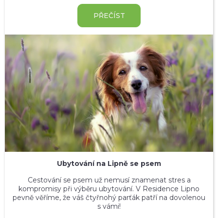
PŘEČÍST
Ubytování na Lipně se psem
Cestování se psem už nemusí znamenat stres a
kompromisy při výběru ubytování. V Residence Lipno
pevně věříme, že váš čtyřnohý parťák patří na dovolenou
s vámi!