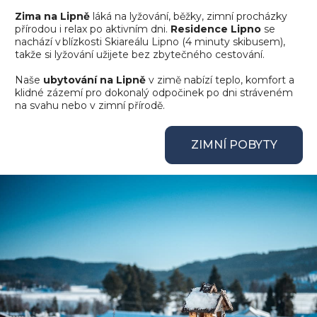
Zima na Lipně
láká na lyžování, běžky, zimní procházky
přírodou i relax po aktivním dni.
Residence Lipno
se
nachází v blízkosti Skiareálu Lipno (4 minuty skibusem),
takže si lyžování užijete bez zbytečného cestování.
Naše
ubytování na Lipně
v zimě nabízí teplo, komfort a
klidné zázemí pro dokonalý odpočinek po dni stráveném
na svahu nebo v zimní přírodě.
ZIMNÍ POBYTY