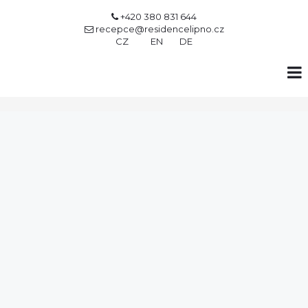
+420 380 831 644

recepce@residencelipno.cz

CZ
EN
DE