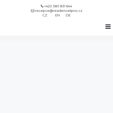
+420 380 831 644

recepce@residencelipno.cz

CZ
EN
DE