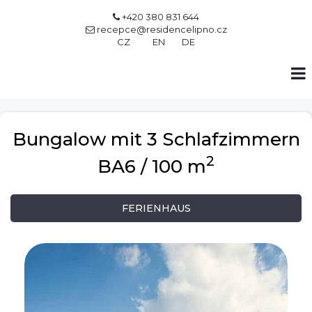
+420 380 831 644

recepce@residencelipno.cz

CZ
EN
DE
Bungalow mit 3 Schlafzimmern
2
BA6 / 100 m
FERIENHAUS