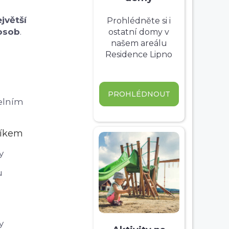
jvětší
Prohlédněte si i
 osob
.
ostatní domy v
našem areálu
Residence Lipno
PROHLÉDNOUT
delním
níkem
y
u
y