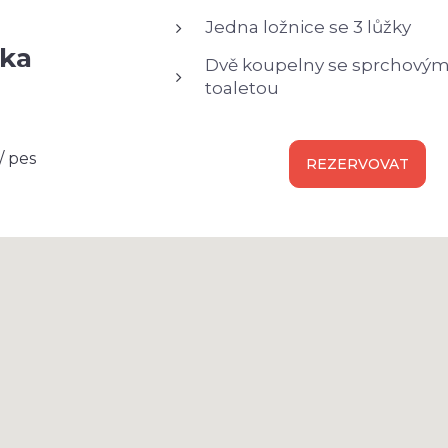
Jedna ložnice se 3 lůžky
dka
Dvě koupelny se sprchový
toaletou
/ pes
REZERVOVAT