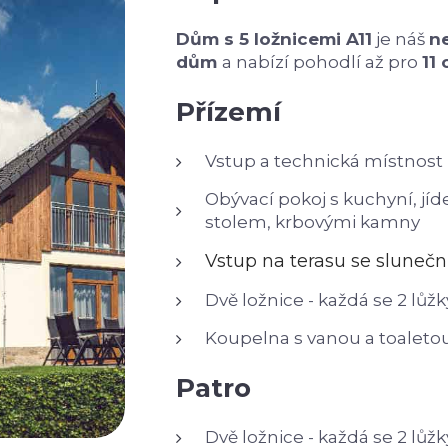
Dům s 5 ložnicemi A11
je náš
ne
dům
a nabízí pohodlí až pro
11
Přízemí
Vstup a technická místnost
Obývací pokoj s kuchyní, jí
stolem, krbovými kamny
Vstup na terasu se sluneč
Dvě ložnice - každá se 2 lůžk
Koupelna s vanou a toaleto
Patro
Dvě ložnice - každá se 2 lůžk