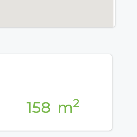
2
164
m