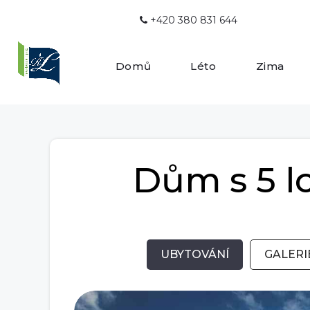
+420 380 831 644

Domů
Léto
Zima
Dům s 5 lo
UBYTOVÁNÍ
GALERI