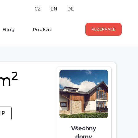
CZ
EN
DE
Blog
Poukaz
REZERVACE
2
 m
IP
Všechny
domy