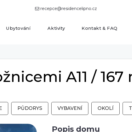
recepce@residencelipno.cz

Ubytování
Aktivity
Kontakt & FAQ
žnicemi A11 / 167
E
PŮDORYS
VYBAVENÍ
OKOLÍ
T
Popis domu