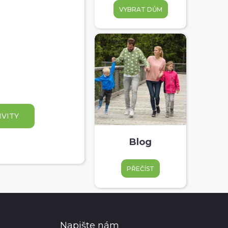
VYBRAT DŮM
IVITY
Blog
PŘEČÍST
Napište nám