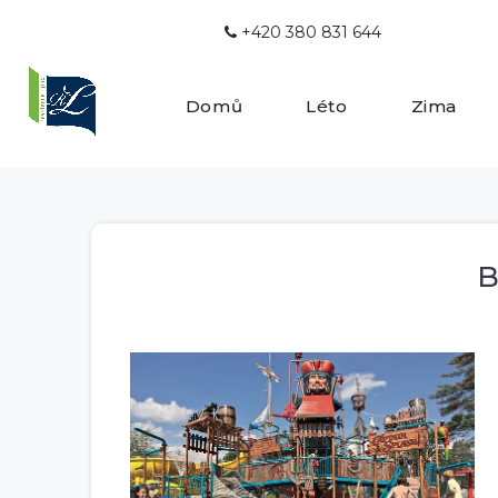
+420 380 831 644

Domů
Léto
Zima
B