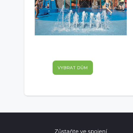
VYBRAT DŮM
Zůstaňte ve spojení