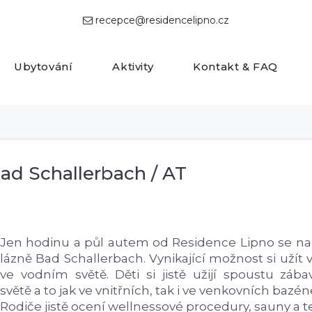
recepce@residencelipno.cz

Ubytování
Aktivity
Kontakt & FAQ
ad Schallerbach / AT
Jen hodinu a půl autem od Residence Lipno se na
lázně Bad Schallerbach. Vynikající možnost si užít 
ve vodním světě. Děti si jistě užijí spoustu záb
světě a to jak ve vnitřních, tak i ve venkovních bazé
Rodiče jistě ocení wellnessové procedury, sauny a t