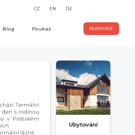
CZ
EN
DE
Blog
Poukaz
REZERVACE
chází Termální
v den s rodinou
avy v Pirátském
Ubytování
nech.
ermální lázně.